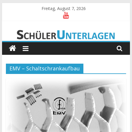
Zum
Freitag, August 7, 2026
Inhalt
springen
Schülerunterlagen
Begleitmaterial
zum
Unterricht
an
EMV – Schaltschrankaufbau
der
BS
I
Kempten