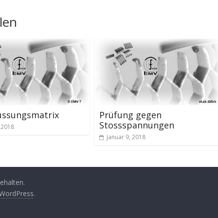
len
ussungsmatrix
Prüfung gegen
Stossspannungen
, 2018
Januar 9, 2018
behalten.
WordPress
.