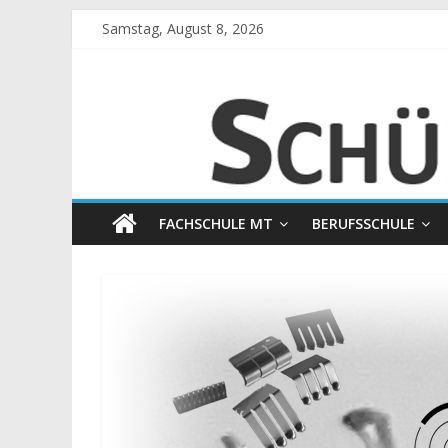
Zum
Samstag, August 8, 2026
Inhalt
springen
Schülerunterla
Begleitmaterial
zum
Unterricht
an
FACHSCHULE MT
BERUFSSCHULE
der
BS
I
Kempten