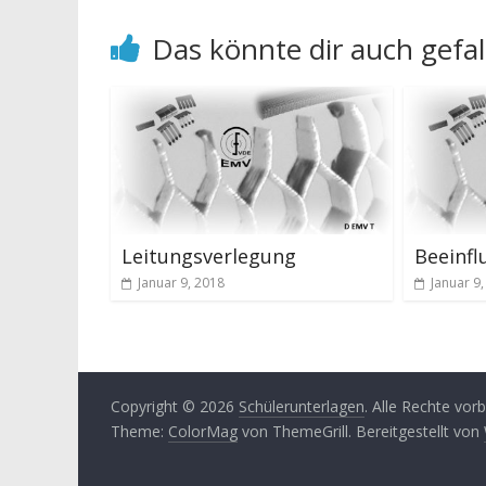
Das könnte dir auch gefal
Leitungsverlegung
Beeinfl
Januar 9, 2018
Januar 9
Copyright © 2026
Schülerunterlagen
. Alle Rechte vor
Theme:
ColorMag
von ThemeGrill. Bereitgestellt von