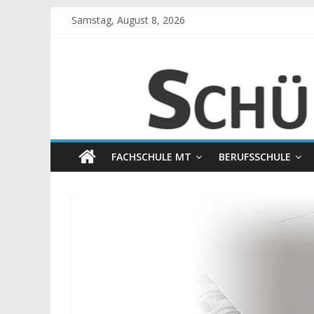
Zum
Samstag, August 8, 2026
Inhalt
springen
Schülerunterla
Begleitmaterial
zum
Unterricht
an
FACHSCHULE MT
BERUFSSCHULE
der
BS
I
Kempten