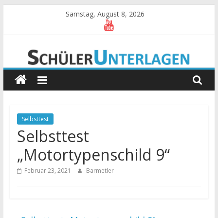
Zum
Samstag, August 8, 2026
Inhalt
springen
Schülerunterlagen
Begleitmaterial
zum
Unterricht
an
der
Selbsttest
BS
Selbsttest
I
„Motortypenschild 9“
Kempten
Februar 23, 2021
Barmetler