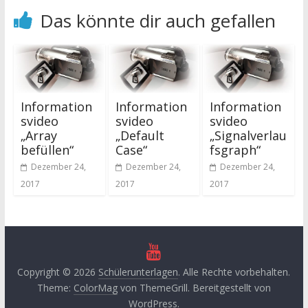
Das könnte dir auch gefallen
Information
Information
Information
svideo
svideo
svideo
„Array
„Default
„Signalverlau
befüllen“
Case“
fsgraph“
Dezember 24,
Dezember 24,
Dezember 24,
2017
2017
2017
Copyright © 2026
Schülerunterlagen
. Alle Rechte vorbehalten.
Theme:
ColorMag
von ThemeGrill. Bereitgestellt von
WordPress
.