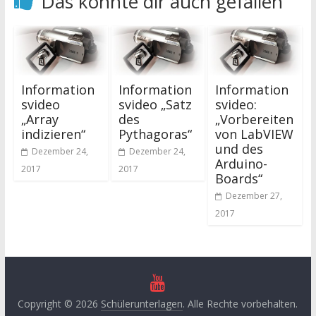
Das könnte dir auch gefallen
Information
Information
Information
svideo
svideo „Satz
svideo:
„Array
des
„Vorbereiten
indizieren“
Pythagoras“
von LabVIEW
und des
Dezember 24,
Dezember 24,
Arduino-
2017
2017
Boards“
Dezember 27,
2017
Copyright © 2026
Schülerunterlagen
. Alle Rechte vorbehalten.