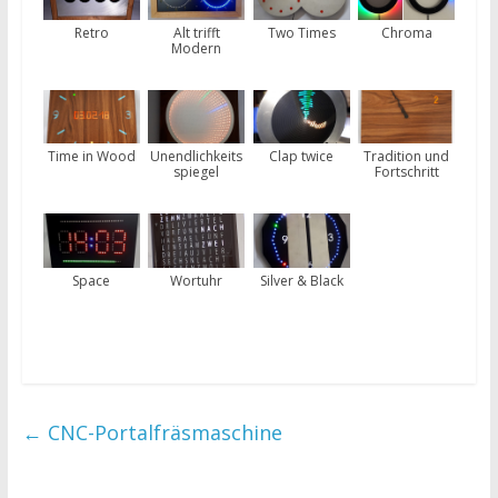
Retro
Alt trifft
Two Times
Chroma
Modern
Time in Wood
Unendlichkeits
Clap twice
Tradition und
spiegel
Fortschritt
Space
Wortuhr
Silver & Black
←
CNC-Portalfräsmaschine