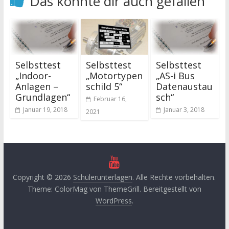
Das könnte dir auch gefallen
Selbsttest
Selbsttest
Selbsttest
„Indoor-
„Motortypen
„AS-i Bus
Anlagen –
schild 5“
Datenaustau
Grundlagen“
sch“
Februar 16,
Januar 19, 2018
Januar 3, 2018
2021
Copyright © 2026
Schülerunterlagen
. Alle Rechte vorbehalten.
Theme:
ColorMag
von ThemeGrill. Bereitgestellt von
WordPress
.