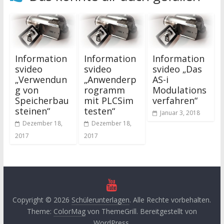
Information
Information
Information
svideo
svideo
svideo „Das
„Verwendun
„Anwenderp
AS-i
g von
rogramm
Modulations
Speicherbau
mit PLCSim
verfahren“
steinen“
testen“
Januar 3, 2018
Dezember 18,
Dezember 18,
2017
2017
Copyright © 2026
Schülerunterlagen
. Alle Rechte vorbehalten.
Theme:
ColorMag
von ThemeGrill. Bereitgestellt von
WordPress
.