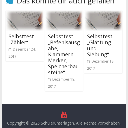
Das könnte dir auch gefallen
Selbsttest
Selbsttest
Selbsttest
„Zähler“
„Befehlsausg
„Glättung
abe,
und
Dezember 24,
Klammern,
Siebung“
2017
Merker,
Dezember 18,
Speicherbau
2017
steine“
Dezember 19,
2017
Copyright © 2026
Schülerunterlagen
. Alle Rechte vorbehalten.