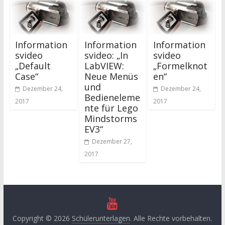
Information
Information
Information
svideo
svideo: „In
svideo
„Default
LabVIEW:
„Formelknot
Case“
Neue Menüs
en“
und
Dezember 24,
Dezember 24,
Bedieneleme
2017
2017
nte für Lego
Mindstorms
EV3“
Dezember 27,
2017
Copyright © 2026
Schülerunterlagen
. Alle Rechte vorbehalten.